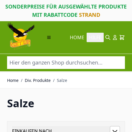
SONDERPREISE FÜR AUSGEWÄHLTE PRODUKTE
MIT RABATTCODE
STRAND
Direkt zum Inhalt
HOME
HILFE
Suche
Cart
Home
/
Div. Produkte
/
Salze
Salze
EINKAUFEN NACH