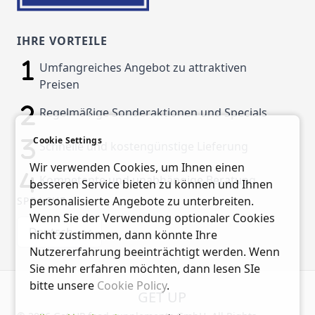
IHRE VORTEILE
Umfangreiches Angebot zu attraktiven
Preisen
Regelmäßige Sonderaktionen und Specials
Cookie Settings
Schnelle und kostengünstige Lieferung
Wir verwenden Cookies, um Ihnen einen
Kompetente und unabhängige Beratung
besseren Service bieten zu können und Ihnen
personalisierte Angebote zu unterbreiten.
SPRACHE
Wenn Sie der Verwendung optionaler Cookies
Deutsch
nicht zustimmen, dann könnte Ihre
Nutzererfahrung beeinträchtigt werden. Wenn
Sie mehr erfahren möchten, dann lesen SIe
bitte unsere
Cookie Policy
.
GET UP