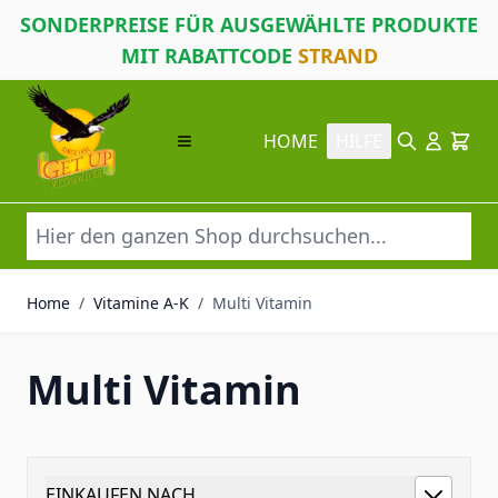
SONDERPREISE FÜR AUSGEWÄHLTE PRODUKTE
MIT RABATTCODE
STRAND
Direkt zum Inhalt
HOME
HILFE
Suche
Cart
Home
/
Vitamine A-K
/
Multi Vitamin
Multi Vitamin
EINKAUFEN NACH