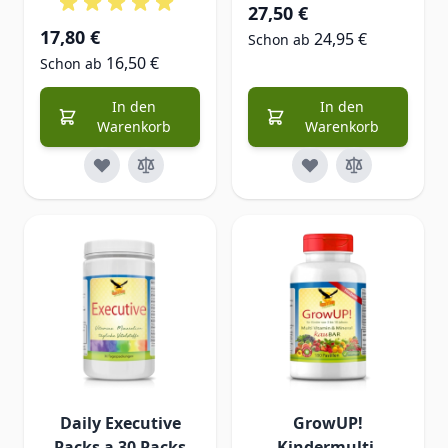
27,50 €
17,80 €
24,95 €
Schon ab
16,50 €
Schon ab
In den
In den
Warenkorb
Warenkorb
Daily Executive
GrowUP!
Packs a 30 Packs
Kindermulti-