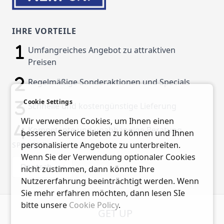
IHRE VORTEILE
Umfangreiches Angebot zu attraktiven
Preisen
Regelmäßige Sonderaktionen und Specials
Cookie Settings
Schnelle und kostengünstige Lieferung
Wir verwenden Cookies, um Ihnen einen
Kompetente und unabhängige Beratung
besseren Service bieten zu können und Ihnen
personalisierte Angebote zu unterbreiten.
SPRACHE
Wenn Sie der Verwendung optionaler Cookies
Deutsch
nicht zustimmen, dann könnte Ihre
Nutzererfahrung beeinträchtigt werden. Wenn
Sie mehr erfahren möchten, dann lesen SIe
bitte unsere
Cookie Policy
.
GET UP