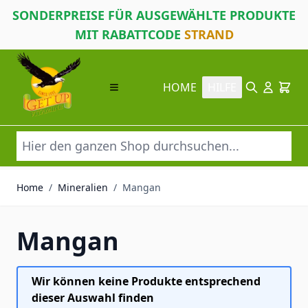
SONDERPREISE FÜR AUSGEWÄHLTE PRODUKTE
MIT RABATTCODE
STRAND
Direkt zum Inhalt
HOME
HILFE
Suche
Cart
Home
/
Mineralien
/
Mangan
Mangan
Wir können keine Produkte entsprechend
dieser Auswahl finden