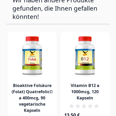
gefunden, die Ihnen gefallen
nicht überschritten werden.
könnten!
Kühl und trocken lagern. Nach
Gebrauch wieder dicht
verschließen. Außerhalb der
Reichweite von kleinen Kindern
aufbewahren.
...
Bioaktive Folsäure
Vitamin B12 a
(Folat) Quatrefolic©
1000mcg, 120
a 400mcg, 90
Kapseln
vegetarische
Kapseln
13,50 €