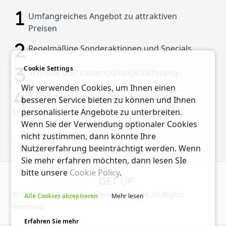
Umfangreiches Angebot zu attraktiven
Preisen
Regelmäßige Sonderaktionen und Specials
Cookie Settings
Schnelle und kostengünstige Lieferung
Wir verwenden Cookies, um Ihnen einen
Kompetente und unabhängige Beratung
besseren Service bieten zu können und Ihnen
personalisierte Angebote zu unterbreiten.
SPRACHE
Wenn Sie der Verwendung optionaler Cookies
Deutsch
nicht zustimmen, dann könnte Ihre
Nutzererfahrung beeinträchtigt werden. Wenn
Sie mehr erfahren möchten, dann lesen SIe
bitte unsere
Cookie Policy
.
GET UP
© 2026 Get UP food supplements GmbH. All Rights
Alle Cookies akzeptieren
Mehr lesen
Reserved.
Erfahren Sie mehr