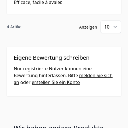
Efficace, facile à avaler.
Verzehrempfehlung:
Erwachsene verzehren als
4 Artikel
Anzeigen
Nahrungsergänzungsmittel 1
(eine) Kapsel täglich mit Wasser
zu einer Mahlzeit.
Eigene Bewertung schreiben
Nahrungsergänzungsmittel
Nur registrierte Nutzer können eine
sollten nicht als Ersatz für eine
Bewertung hinterlassen. Bitte
melden Sie sich
an
oder
erstellen Sie ein Konto
ausgewogene und
abwechslungsreiche Ernährung
und eine gesunde Lebensweise
verwendet werden. Die
angegebene empfohlene
Wir haben andere Produkte
tägliche Verzehrsmenge darf