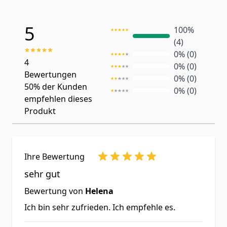
Kohlenhydraten, Proteinen und
Konservierungsstoffen,
Fetten benötigt wird.
Vitamin
5
synthetischen Düften-, Farben-
100%
B1
ist maßgeblich beteiligt an
(4)
und Aromen.
0% (0)
einem gut funktionierenden
Geeignet für:
Vegetarier und
4
0% (0)
Stoffwechsel.
Bewertungen
Veganer.
0% (0)
50%
der Kunden
Unser Stoffwechsel dient zum
0% (0)
empfehlen dieses
Aufbau und Erhalt der
Produkt
Körpersubstanz sowie zur
Aufrechterhaltung unserer
Körperfunktionen und mehrerer
Ihre Bewertung
wichtiger Nervenkonverter
sehr gut
(Transmitter) z.b. Sie drücken
Bewertung von
Helena
Ihren Arm mit dem Finger.
Ich bin sehr zufrieden. Ich empfehle es.
Dieser mechanische Druck wird