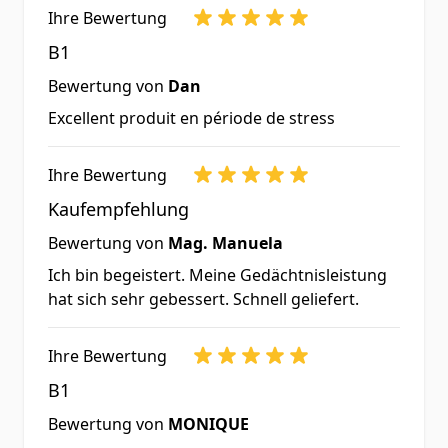
in elektrische Impulse
Ihre Bewertung
umgewandelt und der Körper
B1
kann dies wahrnehmen und
Bewertung von
Dan
übertragen.
Excellent produit en période de stress
Ihre Bewertung
Nährwerte pro
%
Tagesverzehrmenge
NRV*
Kaufempfehlung
Bewertung von
Mag. Manuela
100
Ich bin begeistert. Meine Gedächtnisleistung
B1 Thiamin
9090
hat sich sehr gebessert. Schnell geliefert.
mg
*Prozentsatz der Nährstoffbezugswerte
Ihre Bewertung
(Nutrient Reference Values) nach Verordnung
B1
(EU) Nr. 1169/2011 ** Keine
Bewertung von
MONIQUE
Nährstoffbezugswerte bekannt