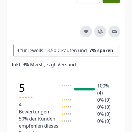
E-Mail 
3 für jeweils
13,50 €
kaufen und
7
% sparen
Inkl. 9% MwSt., zzgl.
Versand
5
100%
(4)
0% (0)
4
0% (0)
Bewertungen
0% (0)
50%
der Kunden
0% (0)
empfehlen dieses