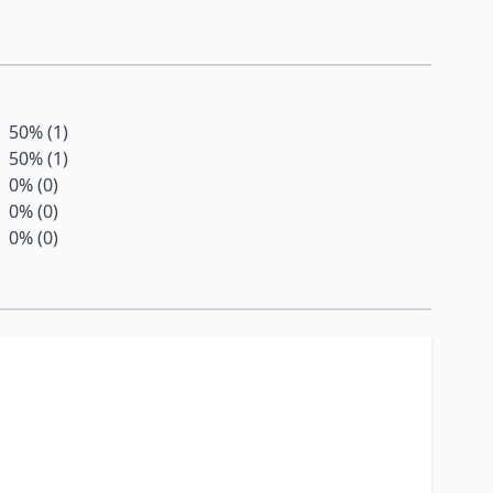
äglich mit Wasser zu einer Mahlzeit
gsreiche Ernährung und eine gesunde
50% (1)
50% (1)
nicht überschritten werden. Kühl und
0% (0)
leinen Kindern aufbewahren.
0% (0)
0% (0)