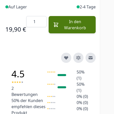
Auf Lager
2-4 Tage
Menge
In den
19,90 €
Warenkorb
E-Mail an e
4.5
50%
(1)
50%
2
(1)
Bewertungen
0% (0)
50%
der Kunden
0% (0)
empfehlen dieses
0% (0)
Produkt