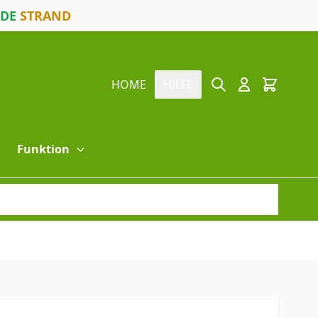
ODE
STRAND
Suche
Cart
HOME
HILFE
Funktion