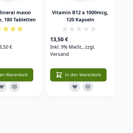
Mineral maxxi
Vitamin B12 a 1000mcg,
, 180 Tabletten
120 Kapseln
13,50 €
28,
8,50 €
Inkl. 9% MwSt., zzgl.
Versand
Scho
den Warenkorb
In den Warenkorb