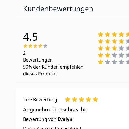
Kundenbewertungen
Verzehrempfehlung:
Erwachsene nehm
ein.
4.5
Nahrungsergänzungsmittel sollten nic
Lebensweise verwendet werden. Die a
trocken lagern. Nach Gebrauch wieder 
2
Bewertungen
...
50%
der Kunden empfehlen
dieses Produkt
Ihre Bewertung
Angenehm überschrascht
Bewertung von
Evelyn
Diese Kapseln tun echt gut.