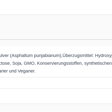
g und der Regulierung des Säure-Basen-Haushalts beitr
lebenden Eigenschaften, die Unterstützung zur Zellrege
Shilajit Mumijo
ist ideal für alle, die Körper und Geist
ffen.
ln)
tpulver (Asphaltum punjabianum),Überzugsmittel: Hydroxy
ctose, Soja, GMO, Konservierungsstoffen, synthetischen
1000 mg
rier und Veganer.
500 mg
120 mg
ce Values) nach Verordnung (EU) Nr. 1169/2011 ** Keine Nährstoffbezugswerte 