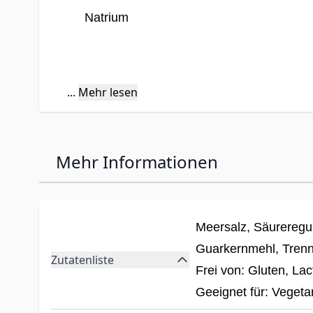
Natrium
*Prozentsatz der Nährstoffbezugswerte (Nutrient Referen
...
Mehr lesen
Verzehrempfehlung:
Erwachsene verzehr
Mahlzeit.
Mehr Informationen
Nahrungsergänzungsmittel sollten nicht
Lebensweise verwendet werden. Die ange
lagern. Nach Gebrauch wieder dicht vers
Meersalz, Säureregula
...
Guarkernmehl, Trennm
Zutatenliste
Frei von: Gluten, La
Geeignet für: Vegeta