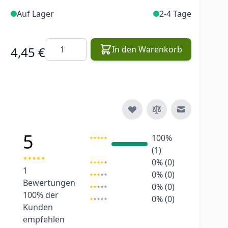
Auf Lager
2-4 Tage
Menge
4,45 €
In den Warenkorb
E-Mail an e
5
100%
(1)
0% (0)
1
0% (0)
Bewertungen
0% (0)
100%
der
0% (0)
Kunden
empfehlen