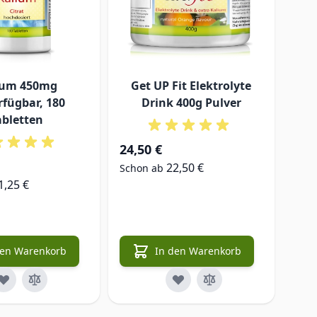
ium 450mg
Get UP Fit Elektrolyte
M
rfügbar, 180
Drink 400g Pulver
Ko
abletten
mg 
24,50 €
22,50 €
Schon ab
18,
1,25 €
Scho
den Warenkorb
In den Warenkorb