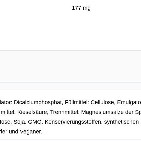
177 mg
ce Values) nach Verordnung (EU) Nr. 1169/2011 ** Keine Nährstoffbezugswerte 
en als Nahrungsergänzungsmittel 1-2 (ein bis zwei) Tab
 als Ersatz für eine ausgewogene und abwechslungsreic
gebene empfohlene tägliche Verzehrsmenge darf nicht 
chließen. Außerhalb der Reichweite von kleinen Kinder
tor: Dicalciumphosphat, Füllmittel: Cellulose, Emulgator
ittel: Kieselsäure, Trennmittel: Magnesiumsalze der Sp
ctose, Soja, GMO, Konservierungsstoffen, synthetischen
rier und Veganer.