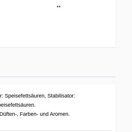
**
bekannt
letten täglich mit Wasser zu einer
he Ernährung und eine gesunde
überschritten werden. Kühl und trocken
n aufbewahren
.
: Speisefettsäuren, Stabilisator:
eisefettsäuren.
 Düften-, Farben- und Aromen.