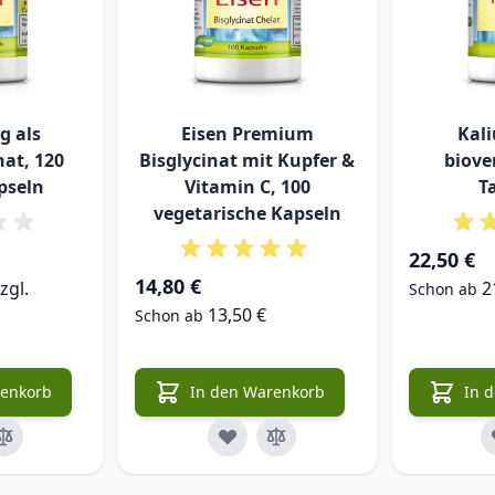
g als
Eisen Premium
Kal
at, 120
Bisglycinat mit Kupfer &
biove
pseln
Vitamin C, 100
T
vegetarische Kapseln
22,50 €
14,80 €
zgl.
2
Schon ab
13,50 €
Schon ab
renkorb
In den Warenkorb
In 