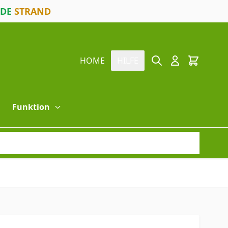
ODE
STRAND
Suche
Cart
HOME
HILFE
Funktion