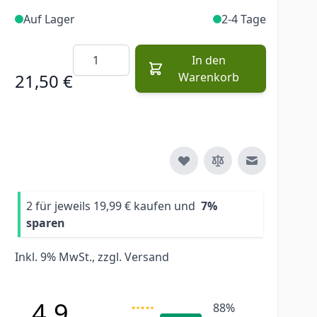
Auf Lager
2-4 Tage
Menge
In den
21,50 €
Warenkorb
E-Mail an e
2 für jeweils
19,99 €
kaufen und
7
%
sparen
Inkl. 9% MwSt., zzgl.
Versand
4.9
88%