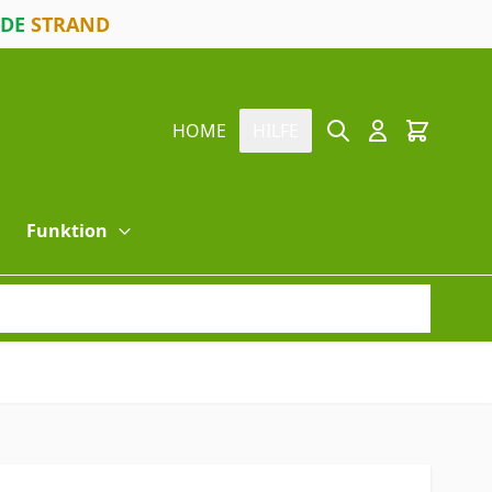
ODE
STRAND
Suche
Cart
HOME
HILFE
Funktion