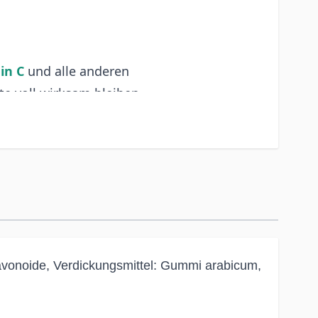
in C
und alle anderen
te voll wirksam bleiben.
% NRV*
1125
**
**
flavonoide, Verdickungsmittel: Gummi arabicum,
bekannt