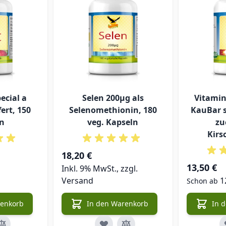
ecial a
Selen 200µg als
Vitamin
ert, 150
Selenomethionin, 180
KauBar s
n
veg. Kapseln
zu
Kirs
18,20 €
13,50 €
Inkl. 9% MwSt., zzgl.
Versand
1
Schon ab
renkorb
In den Warenkorb
In 