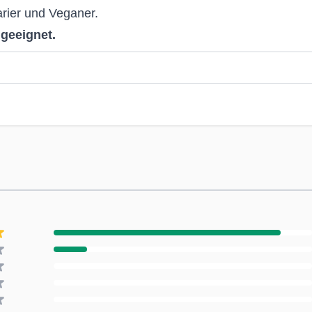
en als Nahrungsergänzungsmittel 3 (drei) Pastillen 
arier und Veganer.
 geeignet.
ht als Ersatz für eine ausgewogene und abwechslun
ngegebene empfohlene tägliche Verzehrsmenge darf 
 dicht verschließen. Außerhalb der Reichweite von k
rstickungsgefahr beim Verschlucken). Kann bei über
ht geeignet