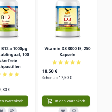
 B12 a 1000µg
Vitamin D3 3000 IE, 250
Vit
ublingual, 100
Kapseln
ckerfreie
H
chpastillen
18,50 €
17,50 €
Schon ab
Sond
19,
2,80 €
Norm
den Warenkorb
In den Warenkorb