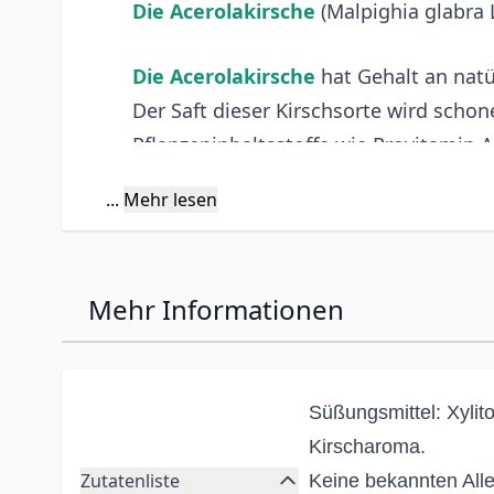
Die Acerolakirsche
(Malpighia glabra
Die Acerolakirsche
hat Gehalt an nat
Der Saft dieser Kirschsorte wird scho
Pflanzeninhaltsstoffe wie Provitamin A
...
Mehr lesen
Pro empfohlenem Tagesverzehr (3 Past
Vitamin C
Mehr Informationen
Citrusbioflavonoide
Acerola Extraktpulver
Süßungsmittel: Xylit
Kirscharoma.
*Prozentsatz der Nährstoffbezugswerte (Nutrient Referen
Zutatenliste
Keine bekannten Alle