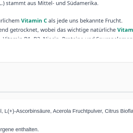
 L.) stammt aus Mittel- und Südamerika.
ürlichem
Vitamin C
als jede uns bekannte Frucht.
nend getrocknet, wobei das wichtige natürliche
Vitam
, Vitamin B1, B2, Niacin, Proteine ​​und Spurenelemen
illen)
900 mg
300 mg
360 mg
ol, L(+)-Ascorbinsäure, Acerola Fruchtpulver, Citrus Bio
ce Values) nach Verordnung (EU) Nr. 1169/2011 ** Keine Nährstoffbezugswerte 
rgene enthalten.