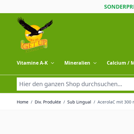
SONDERPRE
Direkt zum Inhalt
Vitamine A-K
Mineralien
Calcium /
Home
/
Div. Produkte
/
Sub Lingual
/
AcerolaC mit 300 