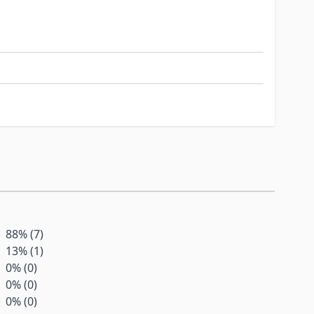
täglich im Mund zergehen.
gsreiche Ernährung und eine gesunde
nicht überschritten werden. Kühl und
leinen Kindern aufbewahren.Nicht
mäßigem Verzehr abführend wirken. Mit
88% (7)
13% (1)
0% (0)
0% (0)
0% (0)