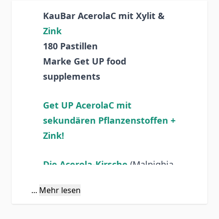
KauBar AcerolaC mit Xylit &
Zink
180 Pastillen
Marke Get UP food
supplements
Get UP AcerolaC mit
sekundären Pflanzenstoffen +
Zink!
Die Acerola-Kirsche
(Malpighia
glabra L.) stammt aus Mittel-
...
Mehr lesen
und Südamerika.