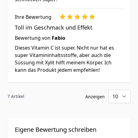
angegebene empfohlene
tägliche Verzehrsmenge darf
Ihre Bewertung
nicht überschritten werden.
Toll im Geschmack und Effekt
Kühl und trocken lagern. Nach
Bewertung von
Fabio
Gebrauch wieder dicht
Dieses Vitamin C ist super. Nicht nur hat es
verschließen. Außerhalb der
super Vitamininhaltsstoffe, aber auch die
Reichweite von kleinen Kindern
Süssung mit Xylit hilft meinem Körper. Ich
aufbewahren. Für Haustiere
kann das Produkt jedem empfehlen!
nicht geeignet.
...
7 Artikel
Anzeigen
Eigene Bewertung schreiben