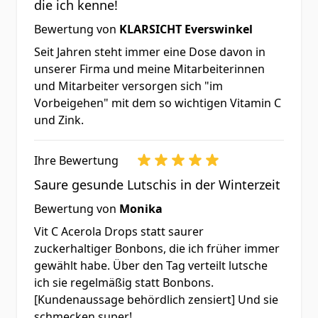
die ich kenne!
Nährstoffbezugswerte bekannt
Bewertung von
KLARSICHT Everswinkel
Seit Jahren steht immer eine Dose davon in
Verzehrempfehlung:
unserer Firma und meine Mitarbeiterinnen
Erwachsene lassen als
und Mitarbeiter versorgen sich "im
Nahrungsergänzungsmittel
Vorbeigehen" mit dem so wichtigen Vitamin C
und Zink.
täglich 3 (drei) Pastillen im
Mund zergehen.
Ihre Bewertung
Saure gesunde Lutschis in der Winterzeit
Nahrungsergänzungsmittel
Bewertung von
Monika
sollten nicht als Ersatz für eine
Vit C Acerola Drops statt saurer
ausgewogene und
zuckerhaltiger Bonbons, die ich früher immer
abwechslungsreiche Ernährung
gewählt habe. Über den Tag verteilt lutsche
und eine gesunde Lebensweise
ich sie regelmäßig statt Bonbons.
verwendet werden. Die
[Kundenaussage behördlich zensiert] Und sie
schmecken super!