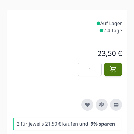
Auf Lager
2-4 Tage
23,50 €
Menge
E-Mail 
2 für jeweils
21,50 €
kaufen und
9
% sparen