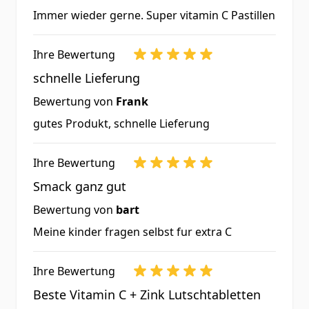
Immer wieder gerne. Super vitamin C Pastillen
Nährwerte je
%
Tagesverzehr (3
Ihre Bewertung
NRV*
Pastillen)
schnelle Lieferung
900
Bewertung von
Frank
Vitamin C
1125
mg
gutes Produkt, schnelle Lieferung
300
Citrusbioflavonoide
**
mg
Ihre Bewertung
15
Smack ganz gut
Zink
150
mg
Bewertung von
bart
Acerola
360
Meine kinder fragen selbst fur extra C
**
Extraktpulver
mg
Ihre Bewertung
*Prozentsatz der Nährstoffbezugswerte
(Nutrient Reference Values) nach Verordnung
Beste Vitamin C + Zink Lutschtabletten
(EU) Nr. 1169/2011 ** Keine