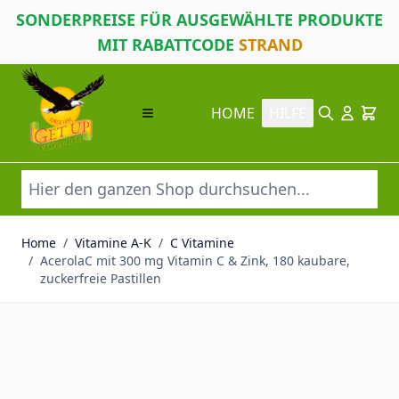
SONDERPREISE FÜR AUSGEWÄHLTE PRODUKTE
MIT RABATTCODE
STRAND
Direkt zum Inhalt
HOME
HILFE
Suche
Cart
Home
/
Vitamine A-K
/
C Vitamine
/
AcerolaC mit 300 mg Vitamin C & Zink, 180 kaubare,
zuckerfreie Pastillen