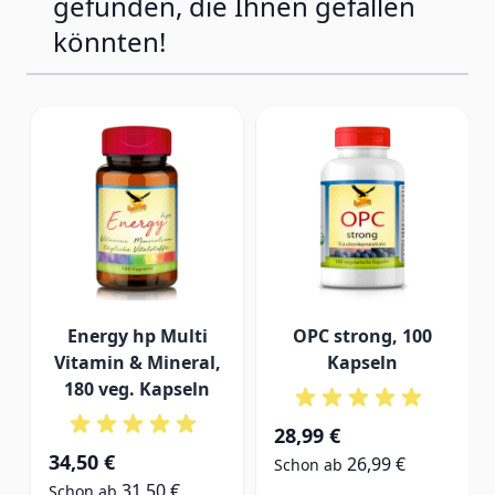
gefunden, die Ihnen gefallen
beitragen Müdigkeit und Ermüdung zu
könnten!
verringer
Pro
Tagesverzehr (1
%NRV*
Kapsel)
Vitamin C als
545mg
681
Calciumascorbat
Vitamin C als
43mg
54
Ascorbylpalmitat
Energy hp Multi
OPC strong, 100
Hagebutte
50mg
**
Vitamin & Mineral,
Kapseln
180 veg. Kapseln
Acerolaextrakt
12,5mg
16
28,99 €
*
Prozentsatz der Nährstoffbezugswerte (Nutrient Reference
34,50 €
26,99 €
Schon ab
Values) nach Verordnung (EU) Nr. 1169/2011 ** Keine
31,50 €
Schon ab