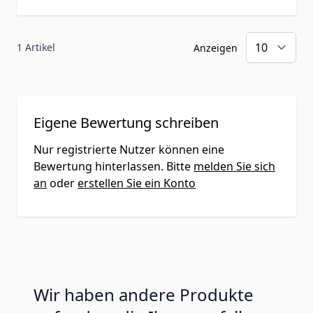
sogenannten sekundären
Pflanzenstoffen, eingenommen werden.
1 Artikel
Anzeigen
Dies unterstützt und optimiert die
Eigenschaften von
Vitamin C
und sind
ihrerseits selber hochwertige
Antioxidantien.
Eigene Bewertung schreiben
Vitamin C spezial 600mg
kann zu
Nur registrierte Nutzer können eine
einer normalen Funktion des
Bewertung hinterlassen. Bitte
melden Sie sich
Immunsystems während und nach
an
oder
erstellen Sie ein Konto
intensiver körperlicher Betätigung
beitragen
Vitamin C spezial 600mg
kann dazu
beitragen, die Zellen vor oxidativem
Stress zu schützen
Wir haben andere Produkte
Vitamin C spezial 600mg
kann dazu