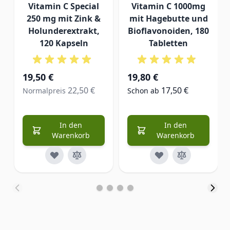
Vitamin C Special
Vitamin C 1000mg
250 mg mit Zink &
mit Hagebutte und
Holunderextrakt,
Bioflavonoiden, 180
120 Kapseln
Tabletten
Sonderangebot
19,50 €
19,80 €
22,50 €
17,50 €
Normalpreis
Schon ab
In den
In den
Warenkorb
Warenkorb