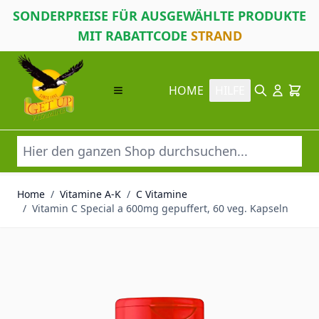
SONDERPREISE FÜR AUSGEWÄHLTE PRODUKTE
MIT RABATTCODE
STRAND
Direkt zum Inhalt
HOME
HILFE
Suche
Cart
Home
/
Vitamine A-K
/
C Vitamine
/
Vitamin C Special a 600mg gepuffert, 60 veg. Kapseln