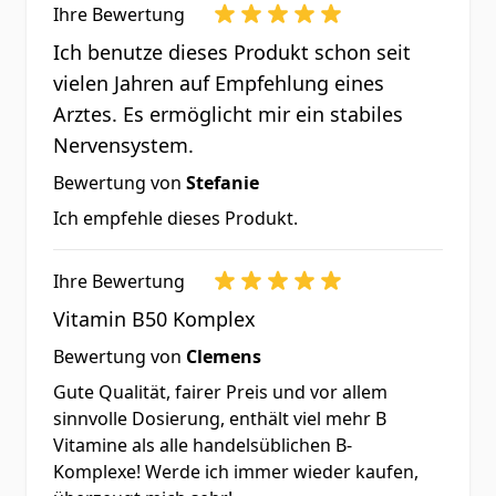
Ihre Bewertung
Ich benutze dieses Produkt schon seit
Jede Kapsel enthält
%NRV*
vielen Jahren auf Empfehlung eines
B1 (Thiamin HCL)
50mg
4545
Arztes. Es ermöglicht mir ein stabiles
B2 Riboflavin
50mg
3571
Nervensystem.
B3 (Niacinamid)
50mg
313
Bewertung von
Stefanie
B5 (Panthothensäure)
50mg
833
Ich empfehle dieses Produkt.
B6 (Pyridoxine HCL)
15mg
1071
PABA
Ihre Bewertung
50mg
**
(Paraaminobenzoesäure)
Vitamin B50 Komplex
Choline Bitartrate
50mg
**
Bewertung von
Clemens
Inositol
50mg
**
Gute Qualität, fairer Preis und vor allem
sinnvolle Dosierung, enthält viel mehr B
Folsäure
100µg
50
Vitamine als alle handelsüblichen B-
B 12 (Methylcobalamin)
50µg
2000
Komplexe! Werde ich immer wieder kaufen,
Biotin
50µg
100