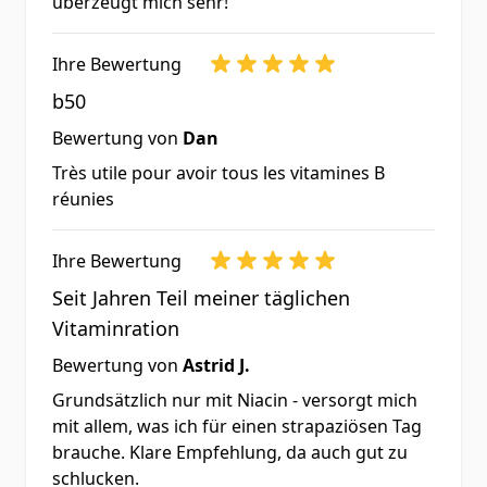
überzeugt mich sehr!
*Prozentsatz der Nährstoffbezugswerte gemäß
Ihre Bewertung
Verordnung (EU) Nr. 1169/2011 ** Keine
Nährstoffbezugswerte bekannt
b50
Bewertung von
Dan
Verzehrempfehlung:
Erwachsene
Très utile pour avoir tous les vitamines B
nehmen als
réunies
Nahrungsergänzungsmittel täglich 1
(eine) Kapsel mit Wasser zu einer
Ihre Bewertung
Mahlzeit ein.
Seit Jahren Teil meiner täglichen
Nahrungsergänzungsmittel sollten
Vitaminration
nicht als Ersatz für eine ausgewogene
Bewertung von
Astrid J.
und abwechslungsreiche Ernährung
Grundsätzlich nur mit Niacin - versorgt mich
sowie eine gesunde Lebensweise
mit allem, was ich für einen strapaziösen Tag
brauche. Klare Empfehlung, da auch gut zu
verwendet werden. Die empfohlene
schlucken.