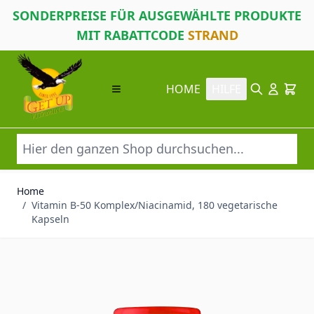
SONDERPREISE FÜR AUSGEWÄHLTE PRODUKTE
MIT RABATTCODE
STRAND
Direkt zum Inhalt
HOME
HILFE
Suche
Cart
Home
/
Vitamin B-50 Komplex/Niacinamid, 180 vegetarische
Kapseln