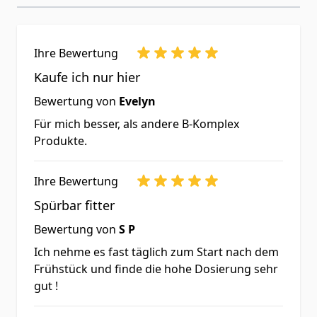
Geeignet für:
Vegetarier und Vega
Biotin
kann zur normalen psychischen
Funktion beitragen
Ihre Bewertung
Folsäure
kann
zur Verringerung von
Müdigkeit und Ermüdung beitragen
Kaufe ich nur hier
Niacinamid (B3)
kann zur
Bewertung von
Evelyn
Verringerung von Müdigkeit und
Für mich besser, als andere B-Komplex
Produkte.
Ermüdung beitragen
Pantothensäure (B5)
kann zu einer
Ihre Bewertung
normalen geistigen Leistung beitragen
Spürbar fitter
Riboflavin (B2)
kann dazu beitragen,
die Zellen vor oxidativem Stress zu
Bewertung von
S P
schützen
Ich nehme es fast täglich zum Start nach dem
Frühstück und finde die hohe Dosierung sehr
Thiamin (B1)
kann zu einer normalen
gut !
Herzfunktion beitragen