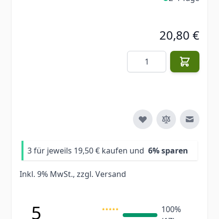
20,80 €
Menge
E-Mail 
3 für jeweils
19,50 €
kaufen und
6
% sparen
Inkl. 9% MwSt., zzgl.
Versand
5
100%